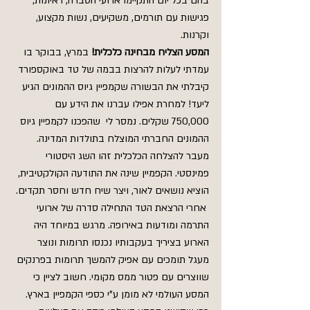
בהם בכל יום התקיימו ארועי הסברה, ראיונות, 
פגישות עם תורמים, משקיעים, נשות מקצוע, 
וקרנות.
המסע הצליח מבחינה כלכלית!
 במרץ, בבוקר בו 
עמדתי לעלות להרצות בבמה של טד באוקספורד 
קיבלתי את הבשורה שקמפיין גיוס ההמונים הגיע 
ליעד! למחרת אפילו עברנו את הידע עם 
750,000 שקלים. נמסר לי  שהפכנו לקמפיין גיוס 
ההמונים החברתי המוצלח בתולדות המדינה. 
מעבר להצלחה הכלכלית זהו השג היסטורי 
פמינסטי. הקפמיין שינה את התודעה הקולקטיבית, 
הוציא נושאים לאור, ויצר שיח חדש וחסר תקדים. 
 אחרי הרצאת הטד התחילה סדרה של ארועי 
התרמה ומודעות באירופה. מרגש במיוחד היה 
הארוע בציריך בעקבותיו נכנסו תרומות ונוצר 
מעגל תומכים עם אפיק להמשך תרומות בפרנקים 
שווצרים עם פטור ממס מקומי. חשוב לציין כי 
המסע העולמי לא מומן ע"י כספי הקמפיין בארץ.  