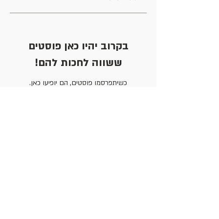
בקרוב יהיו כאן פוסטים
ששווה לחכות להם!
כשיתפרסמו פוסטים, הם יופיעו כאן.
פוסטים אחרונים
אמ"ן עד 120 - ממשיכות את המסע