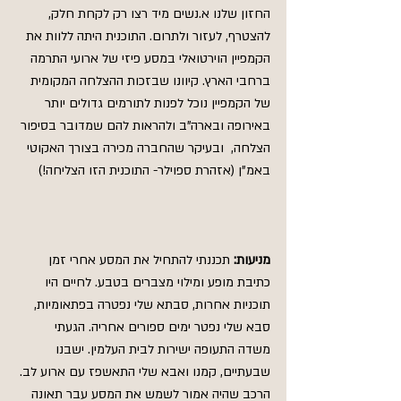
החזון שלנו א.נשים מיד רצו רק לקחת חלק, 
להצטרף, לעזור ולתרום. התוכנית היתה ללוות את 
הקמפיין הוירטואלי במסע פיזי של ארועי התרמה 
ברחבי הארץ. קיוונו שבזכות ההצלחה המקומית 
של הקמפיין נוכל לפנות לתורמים גדולים יותר 
באירופה ובארה"ב ולהראות להם שמדובר בסיפור 
הצלחה,  ובעיקר שהחברה מכירה בצורך האקוטי 
באמ"ן (אזהרת ספוילר- התוכנית הזו הצליחה!)
מניעות: 
תכננתי להתחיל את המסע אחרי זמן 
כתיבת מופע ומילוי מצברים בטבע. לחיים היו 
תוכניות אחרות, סבתא שלי נפטרה בפתאומיות, 
סבא שלי נפטר ימים ספורים אחריה. הגעתי 
משדה התעופה ישירות לבית העלמין. ישבנו 
שבעתיים, קמנו ואבא שלי התאשפז עם ארוע לב. 
הרכב שהיה אמור לשמש את המסע עבר תאונה 