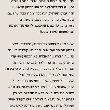
עד שרואים פירות חולפות שנים. ברור לי שזה 
נכון. וזו ההצלחה הגדולה של המסע הראשוני 
הזה. יצרנו תשתית. הנה כבר צומח כבר יער גשם: 
של משאבים, תורמים, תומכות, כישורים, 
קשרים...... 
יער גשם שיאפשר לריפוי על האדמה 
הזו לשגשג לאורך שנים
!
יאוש: אבל איפשהו ליד בוסטון נשברתי.
 יצאתי 
למסע תמימה ועקשנית. בבסוטון קיבלתי בשורה 
על עוד חברה שהתאבדה. לא הבנתי (ואני עדיין 
שואלת) למה זה צריך לקחת כל כך הרבה זמן. 
המזוודה שלי היתה כבדה מפליירים וכרטיסי ביקור. 
התייחסתי לכל קצה חוט כאילו הוא חבל 
הצלה.בכל פגישה וארוע נתתי את כל כולי.  כל 
הזמן אמרתי לעצמי שאני לא יודעת מאיפה תבא 
פתאם הגאולה. רציתי לראות תוצאות. לא רק 
לזרוע זרעים נחבאים באדמה. ניסו לעודד אותי: 
אמרו לי שזה ככה עובד, שלוקח זמן לגייס כאלו 