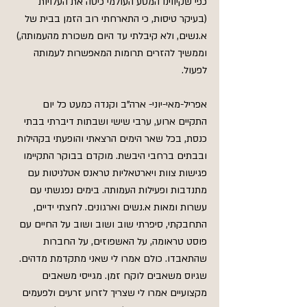
כפי שקיווינו המסע העולמי כיסה את העלויות 
(בעיקר טיסות, כי התארחתי רוב הזמן בבית של 
א.נשים, ולא קיבלתי עד היום משכורת מהעמותה,) 
וממשיך להזרים תרומות המאפשרות לעמותה 
לפעול.
אפריל-מאי-יוני- ארה"ב וקנדה כמעט כל יום 
התקיים ארוע, ערבי שישי ושבתות דיברתי בבתי 
כנסת, בכל שאר הימים הרצאתי והופעתי בקהילות 
ובבתים ברחבי היבשת. מוקדם בבוקר התקיימו 
פגישות צוות ויארטאליות טראנס אטלניטות עם 
מתנדבות ופעילות העמותה. בימים נפגשתי עם 
עשרות ומאות א.נשים וארגונים. לחצתי ידיים, 
התחבקתי, סיפרתי שוב ושוב ושוב על החיים עם 
פוסט טראומה, על האשפוזים, על החברות 
שהתאבדו. כולם אמרו לי שאני מתקדמת מדהים. 
שגיוס משאבים לוקח זמן. מגייסי משאבים 
מקצועיים אמרו לי שצריך לזרוע זרעים ולפעמים 