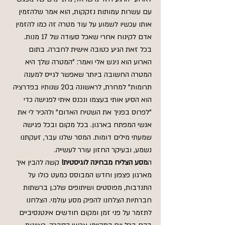
עם עשרות עמותות נזקקות, הוא אמר שלהזמין 
אותו עכשיו לשמוע על עוד מטרה זה כמו להזמין 
אדם לקינוח אחרי שאכל סעודה של 17 מנות. 
בכל זאת הגיע כטובה אישית לחברה. בתום 
הארוע הוא ניגש אלי ואמר: "המטרה שלך היא 
המטרה החשובה ביותר שאפשר לגייס למענה 
תרומות" למחרת, לראשונה ב20 שנותיו בפדרציה 
הוא הסיע אותי בעצמו ונכנס איתי לפגישה כדי 
"לפרוס בפניך את השטיח האדום" ולהכיר לי את 
אנשי המפתח בארגון. בכל מקום ובכל פגישה 
שמעתי מילים דומות. המסר שלנו עבר, זעקתנו 
נשמע, ובעיקר החזון עורר לעשייה.
ה
מסע הצליח מבחינה לוגיסטית!
 קשה להבין איך 
מארגון פצפון וחדש המבוסס כמעט כולו על 
התנדבות, מפוסטים ושיתופים שלכ.ן ברשתות 
חברתיות הצלחנו להפיק מסע עולמי. הצלחנו 
לתזמר על פני זמן ומקום חודשים אינטנסיביים 