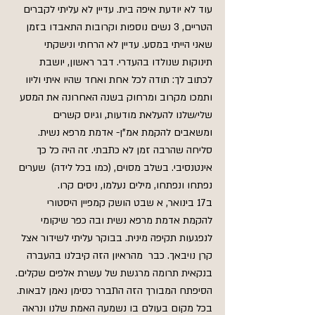
עוד לא יודעת איפה בית. עדיין לא עליתי לקברים 
הטריים, 3 נשים נוספות וקרובות התאבדו בזמן 
שאני הייתי במסע. עדיין לא הרחתי ונישקתי 
תינוקות שנולדו בהעדרי. דבר ראשון, יושבת 
לכתוב לך: תודה לכל אחת ואחד שהיו איתי וליוו 
ותמכו מקרוב ומרחוק בשנה האחרונה את המסע 
שלי/שלנו להעלאת מודעות, וגיוס קשרים 
ומשאבים להקמת אמ"ן- אדמת מרפא נשית. 
סליחה שהרבה זמן לא כתבתי. זה היה כל כך 
אינטנסיבי. בשלב מסוים, (כמו בכל לידה)  שערים 
נפתחו ונפתחו, מילים נעלמו, ניסים קרו.
ב17 בינואר, א שבט הושק קמפיין היסטורי 
להקמת אדמת מרפא נשית ובה כפר שיקומי 
לנפגעות תקיפה מינית. בבוקר עליתי לשידור אצל 
קרן נויבאך. כבר  מהראיון הזה קיבלנו בהעברה 
בנקאית תרומה מרגשת של עשרת אלפים שקלים. 
הסיפתח המבורך הזה התברר כסימן נאמן לבאות. 
בכל מקום בעולם בו נשמעה האמת שלנו ונראה 