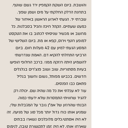
והושבת. ביום השקת הקמפיין ירד גשם שוטף. 
בתחנת הדלק החלקתי על מים ושמן שפוך. 
שברתי יד. הגעתי לארוע הראשון באיחור של 
כמעט שעתיים. הקהל חיכה והכיל בסבלנות. כל 
מחשב או מכשיר שניסיתי לכתוב בו את הטקסט 
למופע חטף וירוס, קפא או מת. ביום השלישי של 
המסע הגעתי למיון עם 42 מעלות חום. ביום 
הרביעי התחלתי להקיא דם. האמת שנדרשתי 
להשמיע היתה חזקה ממני. ברכב החלופי הופיעו 
בעיות מסתוריות. שוב ושוב פנצ'רים בגלגלים 
חדשים. בכביש מפותל, גשום וחשוך בגליל 
פתאם כבו הפנסים.
עוד לא עכלתי את כל מה שהיה שם. יכולה רק 
להגיד שחוויתי התמסרות שלא ידעתי כמוה.  
הבנתי שהחזון של אמ"ן גובר על המגבלות שלי, 
שמניע אותו כוח גדול יותר מכל סוג של מניעה. זה 
לא היה אסתטי.כלים מלוכלכים נשארו בבתים 
שארחו אותי, לא היה זמן לתקשורת טובה, לנימוס 