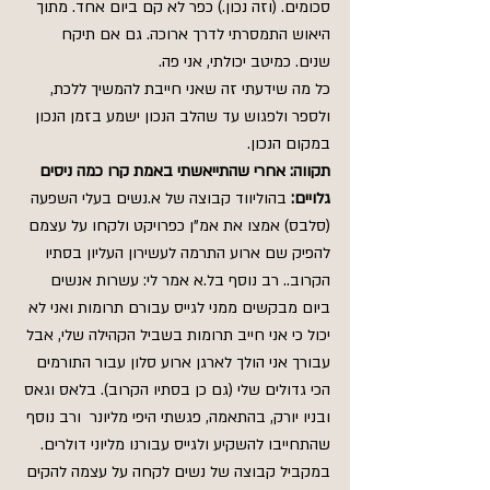
סכומים. (וזה נכון.) כפר לא קם ביום אחד. מתוך 
היאוש התמסרתי לדרך ארוכה. גם אם תיקח 
שנים. כמיטב יכולתי, אני פה.
כל מה שידעתי זה שאני חייבת להמשיך ללכת, 
ולספר ולפגוש עד שהלב הנכון ישמע בזמן הנכון 
במקום הנכון.
תקווה: אחרי שהתייאשתי באמת קרו כמה ניסים 
גלויים: 
בהוליווד קבוצה של א.נשים בעלי השפעה 
(סלבס) אמצו את אמ"ן כפרויקט ולקחו על עצמם 
להפיק שם ארוע התרמה לעשירון העליון בסתיו 
הקרוב.. רב נוסף בל.א אמר לי: עשרות אנשים 
ביום מבקשים ממני לגייס עבורם תרומות ואני לא 
יכול כי אני חייב תרומות בשביל הקהילה שלי, אבל 
עבורך אני הולך לארגן ארוע סלון עבור התורמים 
הכי גדולים שלי (גם כן בסתיו הקרוב). בלאס וגאס 
ובניו יורק, בהתאמה, פגשתי היפי מליונר  ורב נוסף 
שהתחייבו להשקיע ולגייס עבורנו מליוני דולרים. 
במקביל קבוצה של נשים לקחה על עצמה להקים 