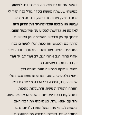
בסיסי. אני זוכרת שכל מה שרציתי היה לשמוע 
ממישהי שעשתה מעשה בסדר גודל כזה תגיד לי 
שזה נורמלי, שככה זה נראה, ככה זה מרגיש.
עכשיו אני מבינה שכדי להוריד את החזון הזה 
לאדמה אני נדרשתי לפסוע על אויר מעל תהום
. 
לדרוך על אין ולדרוש מהאדמה ומן האנושות 
להתרומם ולפגוש את כפות רגלי. לפעמים ככה 
מתחילים ניסים.  שוב ושוב התרסקתי. והנה פרור 
אחרי פרור, רגב אחרי רגב, לב ועוד לב, יד ועוד 
יד, הנה במקום שהיתה רק 
תהום-שתיקה-הכחשה-מוות נהייתה דרך.   
ריפוי קולקטיבי: בתום הארוע הראשון נגשה אלי 
אישה צעירה, סיפרה בלי הרבה מילים: גם היא 
חוותה התעללות מינית, והתעללות נוספות 
במחלקות הפסיכיאטריות. בארוע הבא היא הגיעה 
יחד עם אמא שלה. כשסיימתי את דברי האם 
ביקשה לשתף את הקהל ואמרה: "היום נגמר 
החוסר אונים, קיבלתי בחזרה את המסוגלות 