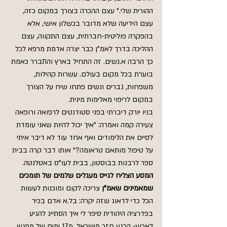
ההורית שלי." עצם ההכרה בצורך במקום כזה, 
עצם הידיעה שלא מדובר בכשלון אישי, אלא 
בהפקרה פוליטית-חברתית, עצם התקווה, עצם 
ההליכה בדרך לאמ"ן כבר יצרה אדמת מרפא לכל 
כך הרבה א.נשים. זה התחיל בארץ והתברר כאמת 
בוערת בכל מקום בעולם. עשרות קהילות, 
משפחות, גברים ונשים פתחו שיח על הצורך 
במקום לריפוי מאלימות מינית.  
בניו יורק דיברתי בפני סטודנטים לרפואה ורופאה 
צעירה קמה ואמרה: "איך יכול להיות שאני עומדת 
לסיים את הלימודים ואף אחד עוד לא דיבר איתי 
על טיפול מותאם טראומה?" אותו דבר קרה בבית 
ספר לרבנות בבוסטון, בבית לעו"ס באטלנטה.
המסע הצליח לגייס מעגלים שלמים של תומכים 
שמאמינים שאמ"ן 
צריכה לקום ומוכנות לעשות 
הכל כדי לדאוג שזה יקרה: בל.א אדם בכיר 
בפדרציה היהודית סיפר לי איך הסתייג להגיע 
לארוע- הרגע חזר מישראל, מ17 ימים של מפגש 