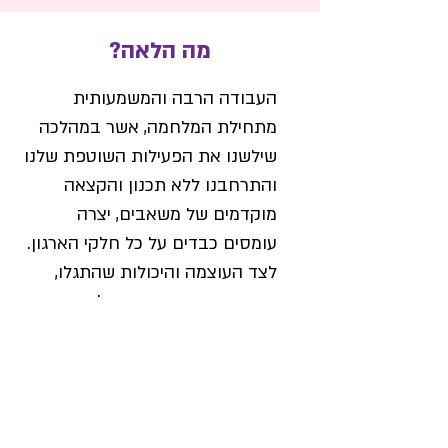
מה הלאה?
העבודה הרבה והמשמעותית
מתחילת המלחמה, אשר במהלכה
שילשנו את הפעילות השוטפת שלנו
והתרחבנו ללא תכנון והקצאה
מוקדמים של משאבים, יצרה
עומסים כבדים על כל חלקי הארגון.
לצד העוצמה והיכולות שהתגלו,
נחשפו גם המקומות החלשים
בארגון, כאלו שהכרנו והיינו מודעות
להם וכאלו שנפגשנו איתם
לראשונה בזמן המשבר.
למען המשך העשייה ויצירת פעילות