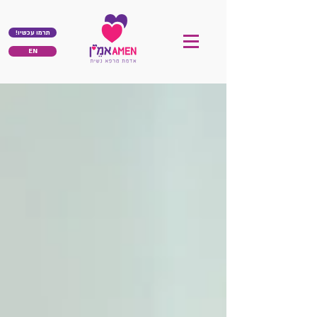
!תרמו עכשיו
EN