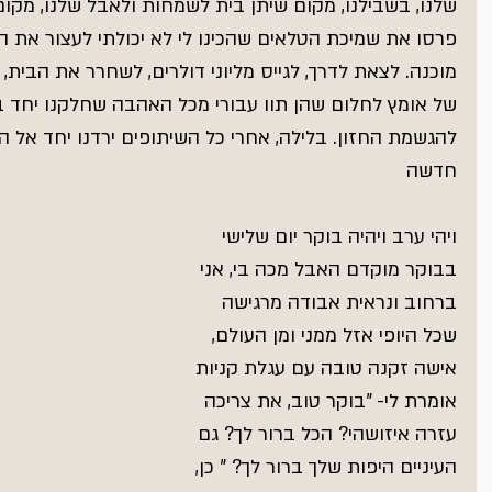
ט 1
שלנו, בשבילנו, מקום שיתן בית לשמחות ולאבל שלנו, מקום
ט 1
פרסו את שמיכת הטלאים שהכינו לי לא יכולתי לעצור את 
ט 1
מוכנה. לצאת לדרך, לגייס מליוני דולרים, לשחרר את הבית
ט 1
ט 1
של אומץ לחלום שהן תוו עבורי מכל האהבה שחלקנו יחד 
ט 1
להגשמת החזון. בלילה, אחרי כל השיתופים ירדנו יחד אל הי
חדשה
ט 1
ויהי ערב ויהיה בוקר יום שלישי 
בבוקר מוקדם האבל מכה בי, אני 
ברחוב ונראית אבודה מרגישה 
שכל היופי אזל ממני ומן העולם, 
אישה זקנה טובה עם עגלת קניות 
אומרת לי- "בוקר טוב, את צריכה 
עזרה איזושהי? הכל ברור לך? גם 
העיניים היפות שלך ברור לך? " כן, 