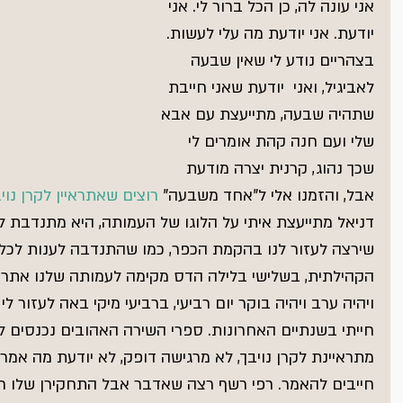
אני עונה לה, כן הכל ברור לי. אני 
יודעת. אני יודעת מה עלי לעשות. 
בצהריים נודע לי שאין שבעה 
לאביגיל, ואני  יודעת שאני חייבת 
שתהיה שבעה, מתייעצת עם אבא 
שלי ועם חנה קהת אומרים לי 
שכך נהוג, קרנית יצרה מודעת 
אבל, והזמנו אלי ל"אחד משבעה" 
רוצים שאתראיין לקרן נוי
דניאל מתייעצת איתי על הלוגו של העמותה, היא מתנדבת 
שירצה לעזור לנו בהקמת הכפר, כמו שהתנדבה לענות לכל 
הקהילתית, בשלישי בלילה הדס מקימה לעמותה שלנו אתר..
ויהיה ערב ויהיה בוקר יום רביעי, ברביעי מיקי באה לעזור ל
חייתי בשנתיים האחרונות. ספרי השירה האהובים נכנסים ל
מתראיינת לקרן נויבך, לא מרגישה דופק, לא יודעת מה אמר
חייבים להאמר. רפי רשף רצה שאדבר אבל התחקירן שלו רק