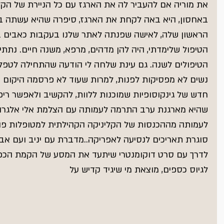
את מוריה אם להעביר לה את הארגז עם כל הניירת של הקל
באחסון, היא באה לקחת את הארגז, סיפרה שהיא עשתה בא
הראשון שלה, לאישה שפנתה לאתר שלנו בעקבות כאבים בי
הטיפול שלימדתי, היה להן מדהים, מרפא, משנה חיים. נתתי 
הטיפולים לשנה. גם עינת שלחה לי הודעה שהתחילה לטפל,
נשים לא מפסיקות לפנות, למרות שעוד לא פרסמה היקום כ
חדש של גינקוסופיות שמוכנות ללוות, להקשיב ולאפשר ריפוי..
שהיא מארגנת ערב התרמה לעמותה עם הצלמת אלי אלגרה, 
לעמותה מההכנסות של הקליניקה הקהילתית למטופלות פורי
סוגרת תאריכים לנסיעה לאפריקה..מדברת עם יניב ועם אבי
לדרך עם סרט דוקומנטרי שיתעד את המסע של הקמת הכפר
לגיוס כספים, מוצאת מי שיגיד קדיש על