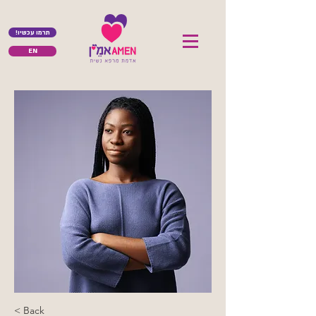
!תרמו עכשיו
EN
< Back