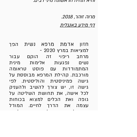
והיא תהיה הראשונה מיני רבים."
מרוה זוהר, 2018.
דף מידע באנגלית
חזון אדמת מרפא נשית
הפך
למציאות במרץ 2020 -
מרחב ריפוי זה הוקם עבור
נ
שים נפגעות אלימות מינית
המתמודדות עם פוסט טראומה
מורכבת. קהילת המרפא מבוססת על
גישה פמיניסטית והוליסטית. לפי
גישה זו, יש צורך להשיב ולהעניק
לכל אישה, את תחושת השליטה על
גופה ואת הכלים למצוא בכוחות
עצמה את הדרך לחיים. המודל
הטיפולי נסמך על הטבע כאלמנט
ריפוי, על בניית סביבה נשית תומכת
ויישום של גישת הדיאלוג הפתוח
ותקשורת מקרבת. מודל ניסיוני זה
יכול לשמש השראה להקמת מקומות