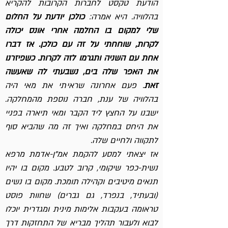
הודעת טקסט לחברות הקרובות להקריא
בהלוויה. היא אמרה:
כולכן יודעת על החלום
שלי למקום בו החלמה אחרי אונס יכולה
לקרות, שוחחתי על זה עם כולכן. אז דברו
אחת עם השניה ותגרמו לזה לקרות. כשפיזרנו
את האפר שלה בים, נשבעתי לה שאעשה
זאת
. פעם אחרונה שראיתי את מאי היה
בהלוויה של ענת, חברה נוספת מהמחלקה.
ישבנו על החצץ ליד הקבר ומאי תיארה בפניי
את היחס במחלקה ואיך זה מה שהביא סוף
לתקווה ולחיים שלה.
אז יצאתי למסע להקמת אמ"ן-אדמת מרפא
נשית-כפר שיקומי, קרוב לטבע. מקום בו יהיו
תנאים מיטיבים וקהילה תומכת. מקום בו נשים
(ובעתיד, בנפרד, גם גברים) שחוות פוסט
טראומה בעקבות אלימות מינית ומגדרית יוכלו
לבוא ולעבור תהליך מבריא של התחזקות דרך