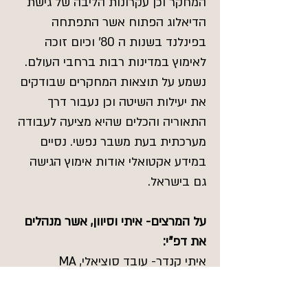
המחקר וכן עקרונות הליבה של גישת
הדיאלוג הפתוח אשר התפתחה
בפינלנד בשנות ה 80' וכיום זוכה
לאימוץ במדינות רבות ברחבי העולם.
נשמע על תוצאות המחקרים שבודקים
את יעילות השיטה וכן נעבור דרך
התאוריה והכלים שהיא מציעה לעבודה
מערכתית בעת משבר נפשי. נסיים
במידע אקטואלי אודות אימוץ הגישה
גם בישראל.
על המרצים- איתי וסיוון, אשר מנהלים
את דפ"י:
איתי קנדר- עובד סוציאלי, MA
במדיניות ציבורית, חוקר מדיניות
בתחום ברה"ן, יושב ראש ISPS בין