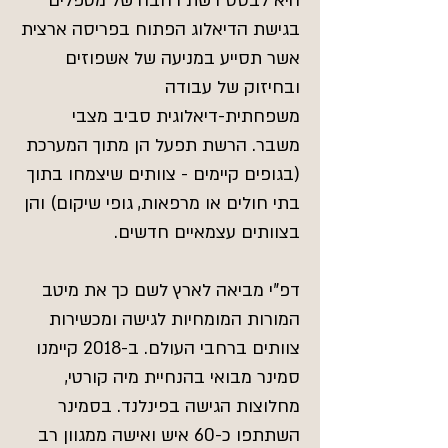
היא לבסס רשת רחבה של מטפלים
בגישת הדיאלוג הפתוח בפריסה ארצית
אשר תסייע במניעה של אשפוזים
ובחיזוק של עבודה
משפחתית-דיאלוגית סביב מצבי
משבר. הרשת תפעל הן מתוך המערכת
(בגופים קיימים - צוותים שיצמחו בתוך
בתי חולים או מרפאות, גופי שיקום) והן
בצוותים עצמאיים חדשים.
דפ"י מביאה לארץ לשם כך את מיטב
המורות המומחיות לגישה ומכשירות
צוותים ברחבי העולם. ב-2018 קיימנו
סמינר מבואי בהנחיית מיה קורטי,
מחלוצות הגישה בפינלנד. בסמינר
השתתפו כ-60 איש ואישה ממגוון רב