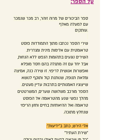
:על הספר
ספר הביכורים של מרוה זוהר, רב מכר שנמכר
עם למעלה מאלף
עותקים.
שירי הספר נכתבו מתוך התמודדות פוסט
טראומטית עם אלימות מינית ומגדרית.
השירים נוגעים בתהומות הנפש ללא הנחות,
אבל יחד עם זה מתגלה בהם חסד מופלא
ואפשרות אנושית לריפוי. זו שירה כנה, אמיצה
ומלאת תנופה, שנותנת קול ותוקף לנושא
שייצוגיו האמנותיים בתרבות עדיין מעטים.
הספר מורכב משלושה שערים, המשרטטים
מהלך נפשי שנע מהטראומה אל הפוסט
טראומה ואל ההיאחזות בחיים וחזון הריפוי
שנחלץ מתוכה.
אלי הירש, כתב ב"ידיעות":
"שירת העתיד"
"כל מי שרוצה לדעת לאילו גבהים יכולה