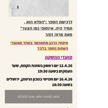
לרכישת הספר :"הפלא הוא ,
תמיד היה, אינסופי כמו הצער"
מאת מרוה זוהר
איסוף: כרגע מתאפשר באחד ממועדי
השקת הספר בלבד
מועדי ההשקה
12.4.26 יום ראשון בטחנת הקמח, שער
העמקים בשעה 19:30
16.4.26 יום חמישי במכון הרטמן, ירושלים
בשעה 18:30
לתשלום pay with credit card