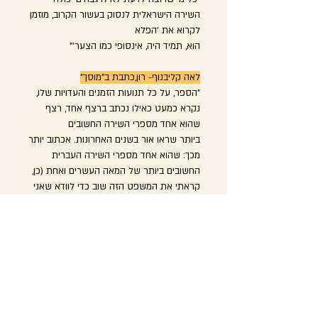
השירה הישראלית לנסוק בעשור הקרוב, מוזמן
לקרוא את 'הפלא
הוא, תמיד היה, אינסופי כמו הצער'"
לאה קליבנוף- רון,כתבת ב"מוסך"
"הספר, על כל תנועות הזמנים והעדויות שלו,
נקרא כמעט כאילו נכתב ברצף אחד, רצף
שהוא אחד מספרי השירה החשובים
ביותר שראו אור בשנים האחרונות. אכתוב יותר
מכך: שהוא אחד מספרי השירה העברית
החשובים ביותר של המאה העשרים ואחת (כן,
קראתי את המשפט הזה שוב כדי לוודא שאני
עומדת מאחוריו. זה לא משפט שנכתב
בקלות)"