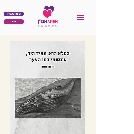
!תרמו עכשיו
EN