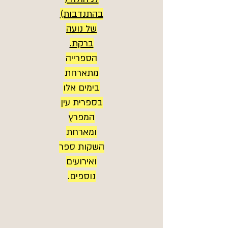
בהתנדבות)
של נועה
ברקת.
הספרייה
מתארחת
בימים אלו
בספרית עין
המפרץ
ומארחת
השקות ספר
ואירועים
נוספים.