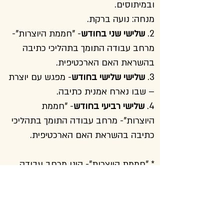
ובמיתוסים.
מנחה: נועה ברקת.
2.
שלישי שני בחודש
- "חממת היוצרות"-
מרחב עבודה התומך בתהליכי כתיבה
בהשראת האם הארכטיפית.
3.
שלישי שלישי בחודש
- מפגש עם יוצרת
– שבו נארח אמנית כתיבה.
4.
שלישי רביעי בחודש
- "חממת
היוצרות"- מרחב עבודה התומך בתהליכי
כתיבה בהשראת האם הארכטיפית.
* "חממת היוצרות"- הינו מרחב עבודה
התומך בתהליכי כתיבה (מפגשים 2 ו-4),
זהו מרחב פתוח ללא עלות ובהרשמה.
* מפגשי התוכן (ראשון ושלישי) בתשלום
והרשמה מראש 30 ₪. (למנויות הספרייה