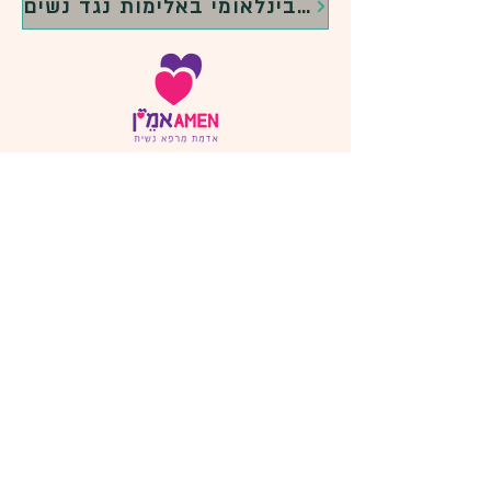
לאירועי אדמת מרפא נשית במסגרת יום המאבק הבינלאומי באלימות נגד נשים
info@ohela.org
הרשמה לניוזלטר
להרצאת TEDx של מרוה זוהר
Ⓒ כל הזכויות שמורות לאדמת מרפא נשית מבית
היוצר של עמותת אוהלה - לקידום מרחבי ידע וריפוי