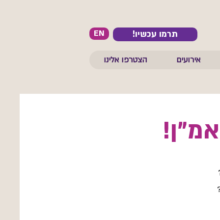
EN
!תרמו עכשיו
אירועים
הצטרפו אלינו
אמ"ן!