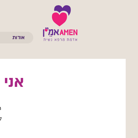
אודות
אני 
ר
ל