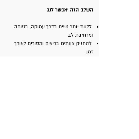
השלב הזה יאפשר לנו:
ללוות יותר נשים בדרך עמוקה, בטוחה
ומרחיבת לב
להחזיק צוותים בריאים ומסורים לאורך
זמן
להגשים חזון בשל, מציאותי ונטוע היטב
בקרקע
במהלך שנת 2026, אנו יוצאות לתהליך
איתור האדמה שתוכל להחזיק את החזון
השלם של אמ"ן ולהביא לידי מימוש את
הקמת הכפר של אדמת מרפא נשית.
כחלק מתהליך הראורגניזציה,
אנו שמחות
לבשר על הצטרפותה של רחלי מיכאליס