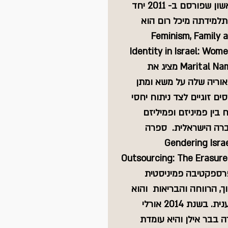
הראשון שפורסם ב- 2011 יחד 
למידתה מיכל רום הוא 
Feminism, Family 
Identity in Israel: Wome
Marital Names מציג את 
וריה שלה על משא ומתן 
ים זוגיים לצד ניתוח יחסי 
 בין פמיניזם ופמיליזם 
רה הישראלית.  ספרה 
Gendering Israe
Outsourcing: The Erasure
Emplo  שהתפרסם ב- 2016 העמיד פרספקטיבה פמיניסטית 
 הרווחה והבריאות  והוא 
פיתוח של תפיסתה בנושא אופייה המגדרי של העסקה פוגענית. בשנת 2014 אורלי 
בבר אילן והיא עומדת 