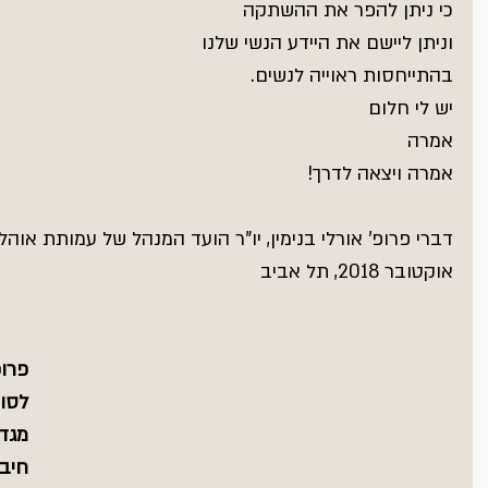
ט 1
כי ניתן להפר את ההשתקה
ט 1
וניתן ליישם את היידע הנשי שלנו
ט 1
בהתייחסות ראוייה לנשים.
ט 1
ט 1
יש לי חלום
ט 1
אמרה
אמרה ויצאה לדרך!
ט 1
דברי פרופ' אורלי בנימין, יו"ר הועד המנהל של עמותת אוהלה
אוקטובר 2018, תל אביב
פרופ
לסוצ
מגדר
חיבר