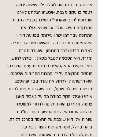
אישה זו כבר הביאה לעולם ילד שאינה יכולה 
לטפל בו עקב מצבה. איכשהו הצלחנו לארגן 
שתרופת "היום שאחרי" תישלח בשבילה מבית 
המרקחת בעיר.  אולם עד שהיא נטלה את 
התרופה עבר זמן יקר ויעילותה במניעת היריון 
הצטמצמה במידה רבה... האישה אמרה שיש לה 
כאבים בבטן ובגב התחתון, ושעורה מגורה 
ומגרד. היא הסכימה לקבל מסאג', ויכולתי לחוש 
כיצד העצם הסאקראלית (בתחתית עמוד השדרה) 
הוסטה ממקומה על ידי המכות המרובות שספגה. 
היא הרשתה לי לרחוץ את עורה בבד שהוספג 
בדייסת שיבולת שועל, דבר שעזר במקצת לגירוד; 
אידוי ואגינלי הקל במידת מה על כאביה באגן 
פנימה. אחרי כן היא החליטה לחזור למשטרה 
והוליכה אותם אל זירת הפשע. בעודי כותבת 
שורות אלו היא שוכבת על הרצפה במרכז הלידה, 
בוהה בחלל, אינה מסוגלת ליצור קשר עין.
משקלה של הילדה בת השמונה הוא פחות 