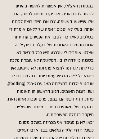
במסורת האצ'ולי, אין אפשרות לאישה בהיריון 
לחזור לבית הוריה: אם יקרה משהו לתינוק הם 
אלו שיישאו באשמה. ״גם אם הייתי רוצה לקחת 
אותה, בעלי לא יסכים,״ אמה של ללאם אומרת לי 
בטלפון. כאילו כדי לסבך את העניינים עוד יותר, 
אחת מהנשים האחרות של בעלה בדיוק ילדה 
אצלנו. אומרים לי שכרגע היא ככל הנראה לא 
בסכנה כי ילדה לו בן. הקליניקה לא עומדת מלכת 
כדי לתת לנו זמן למצוא פתרונות לא-קיימים. איך 
שהוא כל לילה מרגיש עמוס יותר מזה שקדם לו. 
אנחנו מיילדות בהצלחה מצג עכוז-רגל (footling), 
ושני זוגות תאומים. הזוג הראשון הן תאומות 
פגות. הזוג השני הם במצג פנים ועכוז, אחות ואח. 
במקרה של תאומים חשוב במיוחד שהשלייה 
תיקבר בנחלה המשפחתית.
״כאן לא גן פגים!״ אני מכריזה בשלב מסוים, 
כשכל חדרי הלידה מלאים בבני אדם זעירים 
שאינם בשלים עדיין להתקיים בעולם המשונה 