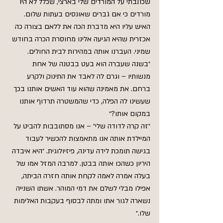
שכתבתי על המורדים שלי בארצי, שכלל לא היו 
מורדים כי אם גברים שאונסים בעתות שלום. 
האיש עליו היא מדברת הכה את ללאם בצורה כה 
אכזרית שהיא הגיעה אלינו מחוסרת הכרה בחודש 
שמיני. העברנו אותה במהירות לבית החולים.
״בשנה שעברה הוא בעט בבטנה של אחת 
מנשותיו – וגרם לה לאבד את התינוק ולקרע 
ברחם. את מאמינה שהוא עוד האשים אותנו בכך 
שעשינו לה הפלה, כדי שהמשטרה תרדוף אותנו 
במקום אותו?״
״זה קרה לדודה שלי״ – אנו מסתובבות להביט על 
המיילדת אותה אנו מתאמצות להכשיר לעבוד 
בגישה תומכת לידה עדינה, פיזיולוגית. ״היא איבדה 
היריון כשהכו אותה בבטן. למרבה המזל אמו של 
בעלה אמרה לאמה לקחת אותה חזרה הביתה, 
אפילו מבלי לשלם את דמי המוהר. אשתו השנייה 
נשארה לגור אתו ומתה לבסוף בעקבות האלימות 
שלו.״