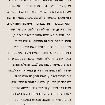
מחפשות מקלט בטוח לאישה מוכה ובית יתומים 
שיקבל את היילוד הזה, מתוק וחף מפשע. אביה 
של הנערה בא לבקש את עזרתנו בהליך האימוץ. 
הוא מספר שכאשר גילה מה נעשה, אסף יחד את 
זקני המשפחה. מחשבתם הראשונה הייתה לסיים 
את ההיריון, אך הוא לא רצה לסכן את חייה של 
בתו. הפלות באוגנדה אסורות באיסור חמור, 
והפלות בלתי חוקיות משמען שנשים רבות 
מאבדות את רחמן ולעיתים את חייהן בהליכי 
הפלה נעדרי בטיחות, בתנאים של חשיפה לזיהום 
ובסודיות כה מופלגת שאין אפשרות לבקש עזרה 
רפואית כאשר משהו משתבש. הוחלט אפוא 
שייתנו לה לשאת את ההיריון במילואו ואז למסור 
את היילוד לאימוץ. האם הצעירה אינה רוצה 
להיפרד מן התינוק שלה, אך האב מבהיר שאין 
שום דרך שתינוק זה יוכל לחזור איתה הביתה. 
לאחר שהתברר לחלוטין שהפרדה זו היא בלתי 
נמנעת, ומאחר שהאב מבקש במישרין את 