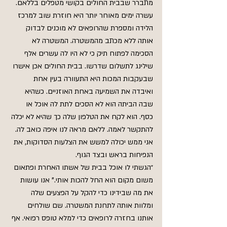
מתברר שבבית החולים בקושי מטפלים בללאם. 
עשרה ימים מאוחר יותר היא חוזרת שוב למרכז 
הלידה ומספרת שהרופאים לא מוכנים לבדוק 
אותה ללא מכתב מהמשטרה. המשטרה לא 
הסכימה לפתוח תיק כי לא היו לה עשרים אלף 
שילינג לתשלום שדרשו. בבית החולים אכן אישרו 
שבעקבות המכות היא התעוורה בעין אחת 
ואיבדה את השמיעה באחת האוזניים. כשהיא 
שבה הביתה הוא לא הסכים לתת לה אוכל או 
כסף. הוא לקח את הטלפון שלה כך שהיא לא יכלה 
להתקשר לאמה. ללאם מראה לנו איפה כואב לה. 
אני ממש יכולה למשש את הצלעות הסדוקות, את 
הנפיחות בראש ובצד הגוף.
״הגשתי לו אוכל בבית של אשתו האחרת ופתאום 
משום מקום הוא החל להכות אותי." אנו עושות 
את מה שבידינו כדי להקל על הפצעים שלה 
ומלוות אותה לתחנת המשטרה. שם שולחים 
אותנו בחזרה לרופאים כדי למלא טופס רפואי. אף 