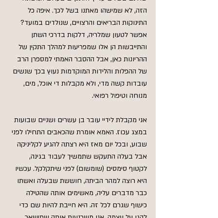
הזה, לא שמישהו מאתנו בשל לכך. איפה כל 
התינוקות הבריאים והרצויים, שנולדים במועד? 
אפשר לטעון שמלריה, דלקות בדרכי השתן 
והתייבשות הן אלו שמפריעות למהלך התקין של 
ההריונות כאן, אבל ההסבר האמתי למספרן הרב 
של ההפלות והלידות המוקדמות נעוץ בכך שנשים 
עובדות קשה מדי, ולא מקבלות די אוכל, מים, 
מנוחה וטיפול רפואי.
אני מקבלת לידיי עובר בן עשרים ושניים שבועות 
במצג עכוז. האמא אומרת שהכאבים התחילו לפני 
שבוע, ובכל יום מאז היא רצתה להגיע לקליניקה 
אבל בעלה התעקש שתמשיך לעבוד בגינה, 
לקטוף סימסים (שומשום) לפני שיתקלקל. עכשיו 
היא רוצה למהר הביתה, חוששת שבעלה ואשתו 
כבר מדברים עליה, מאשימים אותה שהטילה 
כישוף שגרם לכל זה. היא חייבת להיות שם כדי 
להגן על עצמה. אנו משכנעות אותה שתישאר 