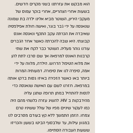
הוא מבקש את עזרתנו בשני מקרים חדשים. 
בשעות אחרי הצהריים, אחרי בוקר עמוס של 
מעקבי היריון, השוטר מביא אלינו ילדה בת שמונה 
שנאנסה על ידי גבר בוגר, ואישה חולת אפילפסיה 
שאיבדה את הכרתה עקב התקף ונאנסה אונס 
קבוצתי. היא שבה להכרתה כאשר אחד הגברים 
עודנו גוהר מעליה. השוטר כבר לקח את שתי 
קרבנות האונס למרפאה אך שם סרבו לתת להן 
את מלוא הטיפול הדרוש. הילדה, מלווה על ידי 
אמה, סיפרה לנו את סיפורה. דמעותיה המרות 
ביותר באו כאשר הזכירה באיזו גסות בדקו אותה 
במרפאה. חזרנו לשם עם האישה שנאנסה כדי 
לנסות להתחיל במתן תרופה שתגן עליה 
מהידבקות ב HIV. להשיג עזרה כלשהי מהם היה 
כמו לעקור שיניים מפיו של עולל ששיניו טרם 
צמחו. הזמן התמשך ללא קץ בעודם מסרבים לנו 
במגוון עילות, עד שלבסוף הביטו בשעון והכריזו 
ששעות העבודה הסתיימו.