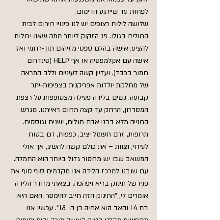
לפחות עד שיירגע הדימום.
שלושה לילות רצופים יש לנו פינויי חירום לבית 
החולים בגולו. פג הזקוק ליותר ממה שאנו יכולות 
להציע, אישה בהלם ספטי מזיהום תוך-רחמי ואז 
אישה עם אקלמפסיה או אף HELP (סינדרום 
חמור בכבד). ועדיין קשה לעיניים וללב המראה 
של מחלקת יולדות אפריקנית בצפיפות-יתר 
קבועה. נשים בלידה פעילה מצטופפות על רצפת 
המסדרון, הרחק עד קצה תחום ראייתנו. מגרש 
החנייה מלא בבני אדם חולים, ישנים וגוססים. 
תרופות, זרם חשמל יציב, כפפות, דם בטוח 
לעירוי, וצוות – את כולם קשה להשיג, אך אולי 
המשאב שבו יש מחסור גדול ביותר הוא החמלה.
עם שובנו למרכז הלידה אנו מקדמים סוף סוף את 
פניו של תינוק בריא ויפהפה. בצאתי מחדר הלידה 
אומרים לי, "התינוק הזה חייב להימסר. האם היא 
בת 14 והאב הוא אחיה בן ה- 18". עכשיו אנו 