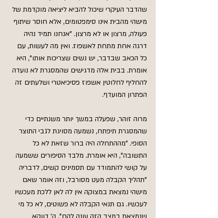
שהדבר העיקרי שיכול להביא ליציאה מוקדמת של 
מישהי מהבית אינו סימפטומים, אלא חוסר שיתוף 
פעולה, מרצון או לא מרצון. "אנחנו תמיד נהיה 
דרגה אחת מתחת לאשפוז. ואין מה לעשות, עם 
כל הכאב שבדבר, יש נשים שצריכות אותו", היא 
אומרת. בבית אלה מדגישים שהמסגרת לא נועדה 
להחליף לחלוטין אשפוז פסיכיאטרי ושלעתים זה 
הפתרון המועדף.
מרוה זוהר, שפעלה במשך יותר משנתיים כדי 
שהמסגרת תיפתח, נשמעה מסויגת לגבי התוצר 
הסופי. "מההתחלה היה ברור שזאת לא כל 
התשובה", היא אומרת. מלבד הסיפורים ששמעה 
על קושי להתמודד עם תסמינים קשים, לדבריה 
"תהליך הקבלה מעט מסורבל, וזה אומר שאם 
מישהי נמצאת במצוקה אין לה לאן ללכת מעכשיו 
לעכשיו. גם תנאי הקבלה לא פשוטים, לא כל מי 
שנמצאת במצב הזה עונה להם". ה' דווקא 