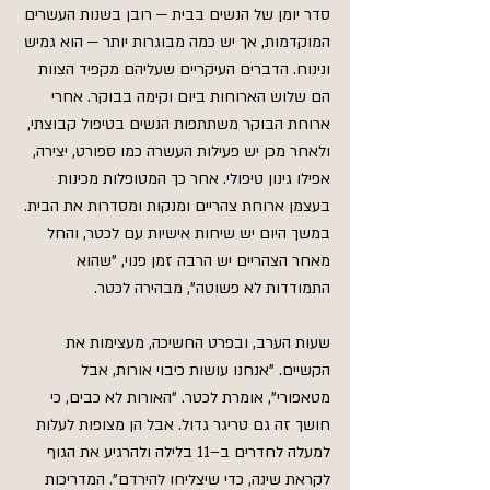
סדר יומן של הנשים בבית — רובן בשנות העשרים 
המוקדמות, אך יש כמה מבוגרות יותר — הוא גמיש 
ונינוח. הדברים העיקריים שעליהם מקפיד הצוות 
הם שלוש הארוחות ביום וקימה בבוקר. אחרי 
ארוחת הבוקר משתתפות הנשים בטיפול קבוצתי, 
ולאחר מכן יש פעילות העשרה כמו ספורט, יצירה, 
אפילו גינון טיפולי. אחר כך המטופלות מכינות 
בעצמן ארוחת צהריים ומנקות ומסדרות את הבית. 
במשך היום יש שיחות אישיות עם לכטר, והחל 
מאחר הצהריים יש הרבה זמן פנוי, "שהוא 
התמודדות לא פשוטה", מבהירה לכטר.
שעות הערב, ובפרט החשיכה, מעצימות את 
הקשיים. "אנחנו עושות כיבוי אורות, אבל 
מטאפורי", אומרת לכטר. "האורות לא כבים, כי 
חושך זה גם טריגר גדול. אבל הן מצופות לעלות 
למעלה לחדרים ב–11 בלילה ולהרגיע את הגוף 
לקראת שינה, כדי שיצליחו להירדם". המדריכות 