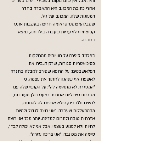
וואו. אבל אין שום מקום בשבילי". ימים ספורים 
אחרי כתיבת המכתב היא התאבדה בחדר 
המעונות שלה. המכתב של גיל, 
שסבלהמפוסט־טראומה חריפה בעקבות אונס 
קבוצתי וגילוי עריות שעברה בילדותה, נמצא 
בחדרה.
במכתב סיפרה על חוויותיה ממחלקות 
פסיכיאטריות סגורות, שרק הגבירו את 
הפלאשבקים; על הרופא שסירב לקבלה בחזרה 
לאשפוז אף שנהגה לחתוך את עצמה, כי 
"המסגרת לא מתאימה לה"; על הקושי שלה עם 
מסגרות טיפוליות אחרות, כמעט כולן מעורבות, 
לנשים ולגברים, שלא אפשרו לה להתנתק 
מההתעללות שעברה. "אני רוצה לגדול ולהיות 
אזרחית טובה ולתרום למדינה. יותר מכל אני רוצה 
לחיות ולא לפגוע בעצמי. אבל אני לא יכולה לבד", 
סיימה את מכתבה. "אני צריכה עזרה".