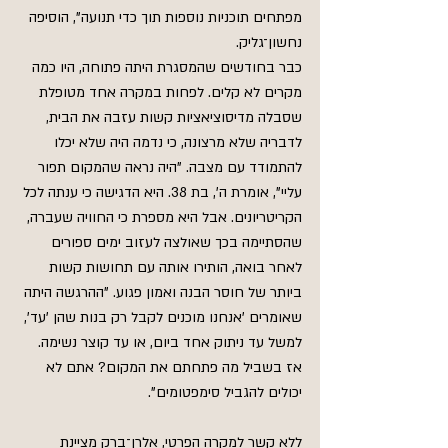
מפתחים תוכניות נוספות תוך כדי תנועה", הוסיפה 
נחשון־גליק.
כבר בחודשים שהמסגרת היתה פתוחה, היו כמה 
מקרים לא קלים. לפחות במקרה אחד מטופלת 
שסבלה מדיסוציאציות קשות עזבה את הבית, 
לדבריה שלא מרצונה, כי נדמה היה שלא יכלו 
להתמודד עם מצבה. "היה נראה שהמקום תפור 
עליי", אומרת ה', בת 38. היא הדגישה כי ענתה לכל 
הקריטריונים. אבל היא מספרת כי החוויה שעברה, 
שהסתיימה בכך שאולצה לעזוב ימים ספורים 
לאחר בואה, הותירו אותה עם תחושות קשות 
ביותר של חוסר הבנה ואמון פגוע. "ההרגשה היתה 
שאומרים 'אנחנו מוכנים לקבל רק בנות שהן 'עד', 
למשל עד ניתוק אחד ביום, או עד קוצר נשימה. 
אז בשביל מה פתחתם את המקום? אתם לא 
יכולים להגביל סימפטומים".
ללא קשר למקרה הפרטי, אלרן־ברק מציינת 