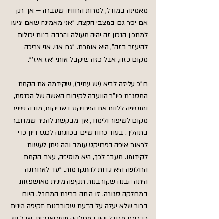
מאמינה במודל, למרות החוויה שעברה — אך רק 
אם יכיר גם במצבי הקצה. "אני מאמינה שאם יגיעו 
למתכון הנכון זה יהיה מעולה והרבה בנות יכולות 
להיעזר בזה", היא אומרת. "גם אני. אני צריכה 
מקום כזה, אבל כזה שיקבל אותי 'אז איז'".
ח"כ עליזה לביא (יש עתיד), שקידמה את הקמת 
המסגרת כיו"ר הוועדה לקידום האשה של הכנסת, 
ומוסיפה ללוות את הפרויקט באדיקות, מודה שיש 
מקום לשיפור ולימוד, אך מבקשת להכיר שמדובר 
בתהליך. בעוד כחודשיים בכוונתה לכנס דיון כדי 
לראות איפה הפרויקט עומד ומה ניתן לעשות 
לקידומו. מעבר לכך, היא מוסיפה, עצם הקמת 
החלופה היא עדות להתקדמות. "עד לאחרונה 
היתה הבנה שקורבנות תקיפה מינית מאושפזות 
במחלקה סגורה. זו היתה ברירת המחדל. היום 
ברור שלא יעלה על הדעת שקורבנות תקיפה מינית 
כברירת מחדל יהיו במחלקה פסיכיאטרית. אבל יש 