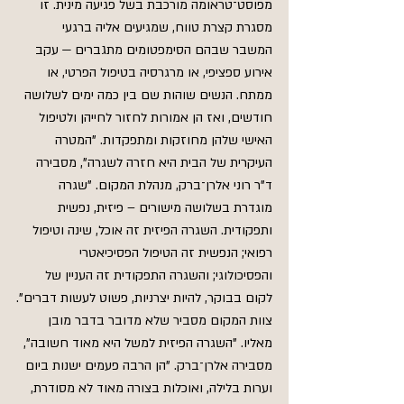
מפוסט־טראומה מורכבת בשל פגיעה מינית. זו 
מסגרת קצרת טווח, שמגיעים אליה ברגעי 
המשבר שבהם הסימפטומים מתגברים — עקב 
אירוע ספציפי, או מרגרסיה בטיפול הפרטי, או 
ממתח. הנשים שוהות שם בין כמה ימים לשלושה 
חודשים, ואז הן אמורות לחזור לחייהן ולטיפול 
האישי שלהן מחוזקות ומתפקדות. "המטרה 
העיקרית של הבית היא חזרה לשגרה", מסבירה 
ד"ר רוני אלרן־ברק, מנהלת המקום. "שגרה 
מוגדרת בשלושה מישורים – פיזית, נפשית 
ותפקודית. השגרה הפיזית זה אוכל, שינה וטיפול 
רפואי; הנפשית זה הטיפול הפסיכיאטרי 
והפסיכולוגי; והשגרה התפקודית זה העניין של 
לקום בבוקר, להיות יצרניות, פשוט לעשות דברים".
צוות המקום מסביר שלא מדובר בדבר מובן 
מאליו. "השגרה הפיזית למשל היא מאוד חשובה", 
מסבירה אלרן־ברק. "הן הרבה פעמים ישנות ביום 
וערות בלילה, ואוכלות בצורה מאוד לא מסודרת, 