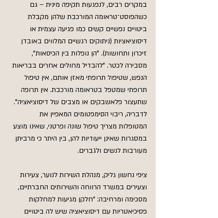
במקרים רבים, לנפגעות תקיפה מינית – גם 
כשהפוסט־טראומה המורכבת שלהן מקבלת 
ביטויים נפשיים קשים כמו פגיעה עצמית או 
דיסוציאציות (ניתוקים רגשיים המלווים באובדן 
זיכרון ותחושות). "הן נופלות בין הכיסאות", 
מסבירה לכטר. "להבדיל מחולים אחרים בבריאות 
הנפש, שטיפול תרופתי מאזן אותם, אין טיפול 
תרופתי שמטפל בטראומה מורכבת. אין תרופה 
שתעצור פלאשבקים או מצבים של דיסוציאציה". 
לדבריה, ריבוי הסימפטומים המאפיין את 
המטופלות מצריך טיפול שונה ופרטני, שאינו מוצע 
במסגרות שאינן ייעודיות להן, בין היתר כי מרביתן 
מעורבות לנשים ולגברים.
ציפי נחשון גליק, מנהלת השירות לנוער, צעירות 
וצעירים במשרד הרווחה והשירותים החברתיים, 
מסכימה ומרחיבה: "חלקן מגיעות למחלקות 
פסיכיאטריות עם דיסוציאציה שיש לה ביטויים 