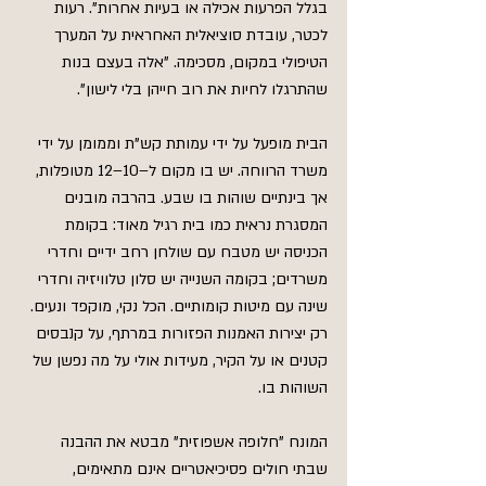
בגלל הפרעות אכילה או בעיות אחרות". רעות 
לכטר, עובדת סוציאלית האחראית על המערך 
הטיפולי במקום, מסכימה. "אלה בעצם בנות 
שהתרגלו לחיות את רוב חייהן בלי לישון".
הבית מופעל על ידי עמותת קש"ת וממומן על ידי 
משרד הרווחה. יש בו מקום ל–10–12 מטופלות, 
אך בינתיים שוהות בו שבע. בהרבה מובנים 
המסגרת נראית כמו בית רגיל מאוד: בקומת 
הכניסה יש מטבח עם שולחן רחב ידיים וחדרי 
משרדים; בקומה השנייה יש סלון טלוויזיה וחדרי 
שינה עם מיטות קומותיים. הכל נקי, מוקפד ונעים. 
רק יצירות האמנות הפזורות במרתף, על קנבסים 
קטנים או על הקיר, מעידות אולי על מה נפשן של 
השוהות בו.
המונח "חלופה אשפוזית" מבטא את ההבנה 
שבתי חולים פסיכיאטריים אינם מתאימים, 