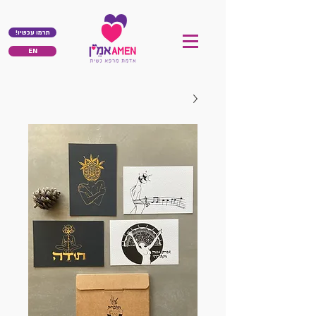
!תרמו עכשיו
EN