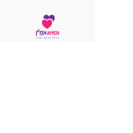
info@ohela.org
הרשמה לניוזלטר
להרצאת TEDx של מרוה זוהר
Ⓒ כל הזכויות שמורות לאדמת מרפא נשית מבית
היוצר של עמותת אוהלה - לקידום מרחבי ידע וריפוי