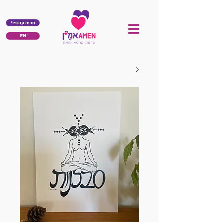
!תרמו עכשיו
EN