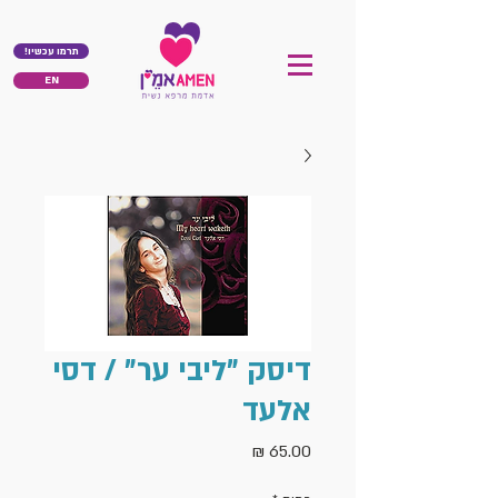
!תרמו עכשיו
EN
דיסק "ליבי ער" / דסי
אלעד
מחיר